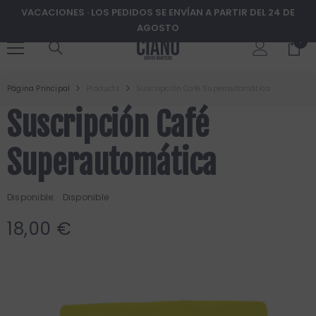
VACACIONES · LOS PEDIDOS SE ENVÍAN A PARTIR DEL 24 DE
AGOSTO
0
0
ms
items
SALTAR AL CONTENIDO
Página Principal
Products
Suscripción Café Superautomática
Suscripción Café
Superautomática
Disponible:
Disponible
18,00 €