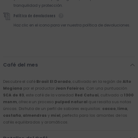
tranquilidad y protección.
Política de devoluciones
Haz clic en el icono para ver nuestra política de devoluciones.
Café del mes
Descubre el café
Brasil El Dorado
, cultivado en la región de
Alto
Mogiana
por el productor
Jean Faleiros
. Con una puntuación
SCA de 83
, este café de la variedad
Red Catuai
, cultivado a
1300
msnm
, ofrece un proceso
pulped natural
que resalta sus notas
únicas. Disfruta de un perfil de sabores exquisitos:
cacao
,
lima
,
castaña
,
almendras
y
miel
, perfecto para los amantes de los
cafés equilibrados y aromáticos.