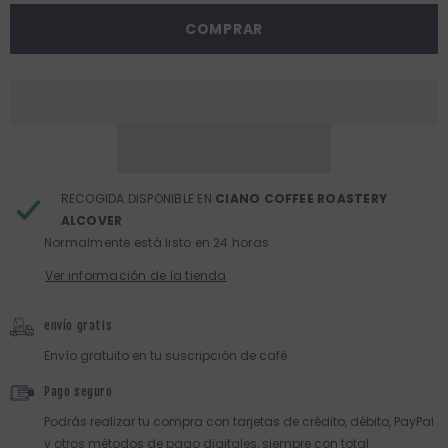
para
para
Suscripción
Suscripción
COMPRAR
Café
Café
Superautomática
Superautomática
RECOGIDA DISPONIBLE EN
CIANO COFFEE ROASTERY
ALCOVER
Normalmente está listo en 24 horas
Ver información de la tienda
envío gratis
Envío gratuito en tu suscripción de café
Pago seguro
Podrás realizar tu compra con tarjetas de crédito, débito, PayPal
y otros métodos de pago digitales, siempre con total