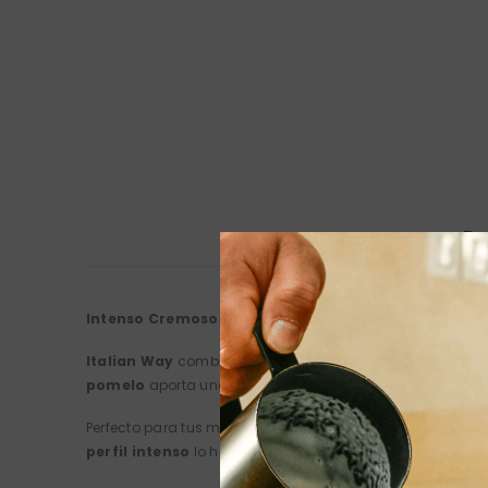
De
Intenso Cremoso: Tu café con carácter, al estilo ita
Italian Way
combina Arábica y Robusta para darte una
pomelo
aporta una
ligera amargura cítrica
que despie
Perfecto para tus momentos clave:
espresso
para empeza
perfil intenso
lo hacen ideal para quienes quieren
sabo