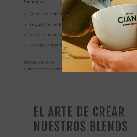
Para ti si...
Querés un café
con carácter
y
cuerpo medio
Te gusta el perfil
achocolatado
con un
toque cítrico
Lo vas a preparar en
espresso, prensa francesa o fil
Buscás un blend
auténtico
, fácil de disfrutar todos l
Notas de cata
Cacao achocolatado, pomelo fresco (ligero amargor cítri
EL ARTE DE CREAR
NUESTROS BLENDS