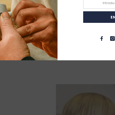
E
 refrescante
tro
os días
co), intensidad media y cuerpo medio bien definido.