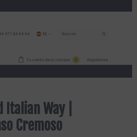
34 977 84 64 64
ES
ES
CA
0
Tu carrito de la compra
Registrarse
0
items
 Italian Way |
nso Cremoso