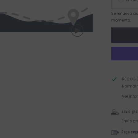
Se renueva au
momento.
RECOGID
Normalm
Ver info
envío gra
Envío gr
Pago seg