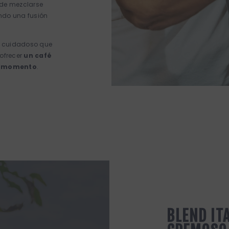
uede mezclarse
ando una fusión
o cuidadoso que
e ofrecer
un café
er momento
.
BLEND IT