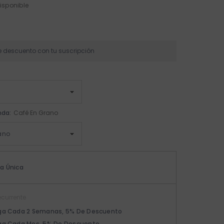
isponible
e descuento con tu suscripción
nda:
Café En Grano
a Única
currente
ga Cada 2 Semanas, 5% De Descuento
ga Cada Mes, 5% De Descuento