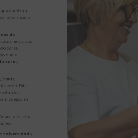
o que combina
crear una mezcla
anos de
ticas únicas que
ido por su
do que el
dulzura
y
y catas,
 deseado. Este
mentan los
e el cuerpo en
frecer la misma
ciones.
ndo
diversidad
y