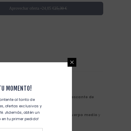
Aprovechar oferta •
24,05 €
25,30 €
 TU MOMENTO!
l primer sorbo, mientras el
toque refrescante de
antente al tanto de
ergía.
, ofertas exclusivas y
fé. ¡Además, obtén un
ndo buscás claridad y balance. Su
cuerpo medio
y
 en tu primer pedido!