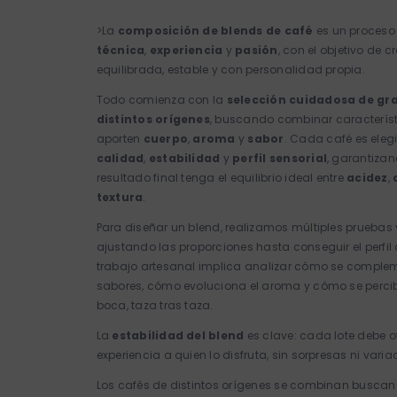
>La
composición de blends de café
es un proces
técnica
,
experiencia
y
pasión
, con el objetivo de 
equilibrada, estable y con personalidad propia.
Todo comienza con la
selección cuidadosa de gr
distintos orígenes
, buscando combinar caracterís
aporten
cuerpo
,
aroma
y
sabor
. Cada café es eleg
calidad
,
estabilidad
y
perfil sensorial
, garantizan
resultado final tenga el equilibrio ideal entre
acidez
,
textura
.
Para diseñar un blend, realizamos múltiples pruebas 
ajustando las proporciones hasta conseguir el perfil
trabajo artesanal implica analizar cómo se comple
sabores, cómo evoluciona el aroma y cómo se percib
boca, taza tras taza.
La
estabilidad del blend
es clave: cada lote debe o
experiencia a quien lo disfruta, sin sorpresas ni varia
Los cafés de distintos orígenes se combinan busca