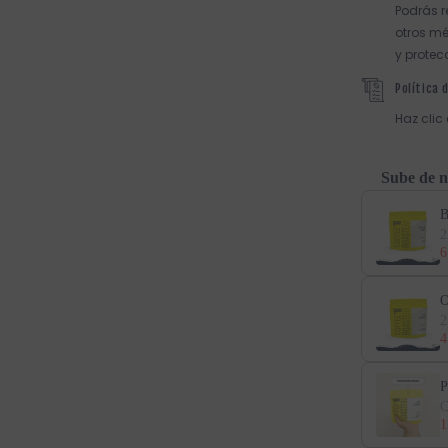
Podrás r
otros mé
y protec
Política 
Haz clic
Sube de n
B
2
6
O
2
4
P
C
1