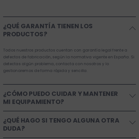
¿QUÉ GARANTÍA TIENEN LOS
PRODUCTOS?
Todos nuestros productos cuentan con garantía legal frente a
defectos de fabricación, según la normativa vigente en España. Si
detectas algún problema, contacta con nosotros y lo
gestionaremos de forma rápida y sencilla.
¿CÓMO PUEDO CUIDAR Y MANTENER
MI EQUIPAMIENTO?
Recomendamos seguir las instrucciones incluidas en cada
¿QUÉ HAGO SI TENGO ALGUNA OTRA
producto. La limpieza regular y el uso de repuestos originales
DUDA?
prolongarán su vida útil y mantendrán la calidad del café.