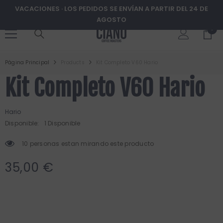
VACACIONES · LOS PEDIDOS SE ENVÍAN A PARTIR DEL 24 DE
AGOSTO
0
0
ms
items
SALTAR AL CONTENIDO
Página Principal
Products
Kit Completo V60 Hario
Kit Completo V60 Hario
Hario
Disponible:
1 Disponible
10 personas estan mirando este producto
35,00 €