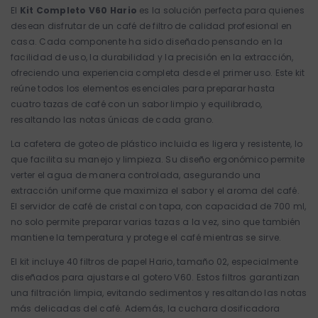
El
Kit Completo V60 Hario
es la solución perfecta para quienes
desean disfrutar de un café de filtro de calidad profesional en
casa. Cada componente ha sido diseñado pensando en la
facilidad de uso, la durabilidad y la precisión en la extracción,
ofreciendo una experiencia completa desde el primer uso. Este kit
reúne todos los elementos esenciales para preparar hasta
cuatro tazas de café con un sabor limpio y equilibrado,
resaltando las notas únicas de cada grano.
La cafetera de goteo de plástico incluida es ligera y resistente, lo
que facilita su manejo y limpieza. Su diseño ergonómico permite
verter el agua de manera controlada, asegurando una
extracción uniforme que maximiza el sabor y el aroma del café.
El servidor de café de cristal con tapa, con capacidad de 700 ml,
no solo permite preparar varias tazas a la vez, sino que también
mantiene la temperatura y protege el café mientras se sirve.
El kit incluye 40 filtros de papel Hario, tamaño 02, especialmente
diseñados para ajustarse al gotero V60. Estos filtros garantizan
una filtración limpia, evitando sedimentos y resaltando las notas
más delicadas del café. Además, la cuchara dosificadora