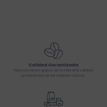
Puedes escribirnos a través de nuestro formulario de contacto o
por correo electrónico. Nuestro equipo estará encantado de
ayudarte antes, durante y después de tu compra.
Calidad Garantizada
Seleccionamos granos de la más alta calidad,
provenientes de los mejores cultivos.