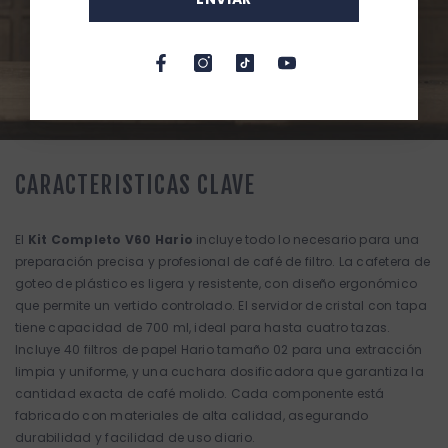
CARACTERISTICAS CLAVE
El
Kit Completo V60 Hario
incluye todo lo necesario para una
preparación precisa y profesional de café de filtro. La cafetera de
goteo de plástico es ligera y resistente, con diseño ergonómico
que permite un vertido controlado. El servidor de cristal con tapa
tiene capacidad de 700 ml, ideal para hasta cuatro tazas.
Incluye 40 filtros de papel Hario tamaño 02 para una extracción
limpia y uniforme, y una cuchara dosificadora que garantiza la
cantidad exacta de café molido. Cada componente está
fabricado con materiales de alta calidad, asegurando
durabilidad y facilidad de uso diario.