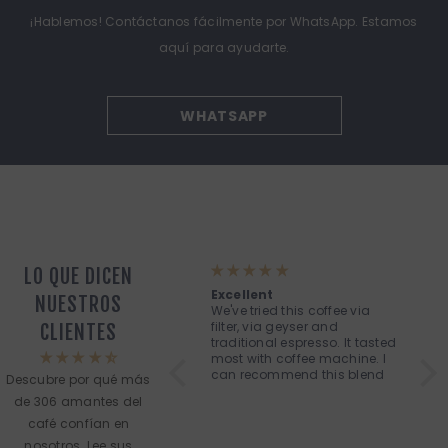
¡Hablemos! Contáctanos fácilmente por WhatsApp. Estamos
aquí para ayudarte.
WHATSAPP
LO QUE DICEN
Perfecto servicio
Excellent
Caf
NUESTROS
Ningún pero, reicibí lo pedido
We've tried this coffee via
Cal
rápidamente. Recomendo la
filter, via geyser and
pro
CLIENTES
tienda.
traditional espresso. It tasted
most with coffee machine. I
can recommend this blend
Descubre por qué más
de 306 amantes del
café confían en
nosotros. Lee sus