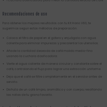
1 cuchara dosificadora para medir la cantidad exacta de café.
Recomendaciones de uso
Para obtener los mejores resultados con tu Kit Hario V60, te
sugerimos seguir estos métodos de preparación:
Coloca el filtro de papel en el gotero y enjuágalo con agua
caliente para eliminar impurezas y precalentar los utensilios.
Añade la cantidad deseada de café molido medio-fino
usando la cuchara dosificadora.
Vierte el agua caliente de manera circular y constante sobre el
café, controlando el flujo para lograr una extracción uniforme.
Deja que el café se filtre completamente en el servidor antes de
servirlo.
Disfruta de un café limpio, aromático y con cuerpo, resaltando
las notas de tu grano favorito.