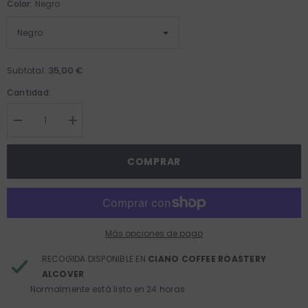
Color:
Negro
35,00 €
Subtotal:
Cantidad:
Disminuir
Aumentar
cantidad
cantidad
para
para
Kit
Kit
COMPRAR
Completo
Completo
V60
V60
Hario
Hario
Más opciones de pago
RECOGIDA DISPONIBLE EN
CIANO COFFEE ROASTERY
ALCOVER
Normalmente está listo en 24 horas