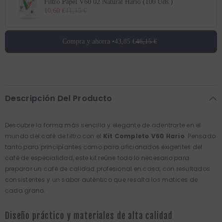
Filtro Papel V60 02 Natural Hario (100 Uds.)
10,60 €
11,15 €
Compra y ahorra •
43,85 €
46,15 €
Descripción Del Producto
Descubre la forma más sencilla y elegante de adentrarte en el
mundo del café de filtro con el
Kit Completo V60 Hario
. Pensado
tanto para principiantes como para aficionados exigentes del
café de especialidad, este kit reúne todo lo necesario para
preparar un café de calidad profesional en casa, con resultados
consistentes y un sabor auténtico que resalta los matices de
cada grano.
Diseño práctico y materiales de alta calidad