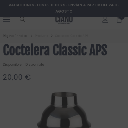
VACACIONES · LOS PEDIDOS SE ENVÍAN A PARTIR DEL 24 DE
AGOSTO
0
0
ms
items
SALTAR AL CONTENIDO
Página Principal
Products
Coctelera Classic APS
Coctelera Classic APS
Disponible:
Disponible
20,00 €