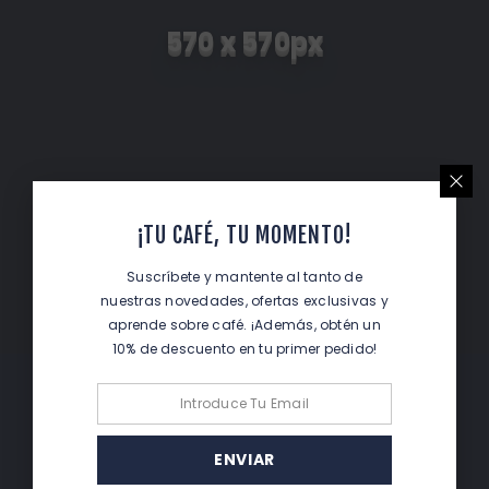
570 x 570px
¡TU CAFÉ, TU MOMENTO!
Suscríbete y mantente al tanto de
nuestras novedades, ofertas exclusivas y
aprende sobre café. ¡Además, obtén un
10% de descuento en tu primer pedido!
¿TIENES DUDAS?
¡Hablemos! Contáctanos fácilmente por WhatsApp. Estamos
ENVIAR
aquí para ayudarte.