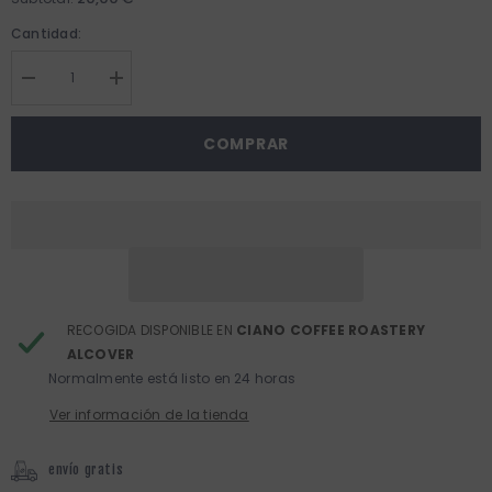
Cantidad:
Disminuir
Aumentar
cantidad
cantidad
para
para
Coctelera
Coctelera
COMPRAR
Classic
Classic
APS
APS
RECOGIDA DISPONIBLE EN
CIANO COFFEE ROASTERY
ALCOVER
Normalmente está listo en 24 horas
Ver información de la tienda
envío gratis