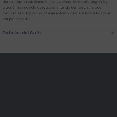
durabilidad y resistencia al uso continuo. Su diseño elegante y
ergonómico no solo asegura un manejo cómodo, sino que
también se adapta a cualquier entorno, desde el hogar hasta un
bar profesional.
Detalles del Café