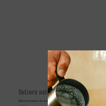
De
Dulzura natural sin cafeína
Blend Sweet Dreams
es el descafeinado más dulce de nu