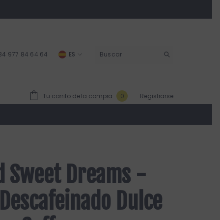
34 977 84 64 64
ES
ES
CA
0
Tu carrito de la compra
Registrarse
0
items
d Sweet Dreams -
 Descafeinado Dulce