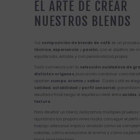
EL ARTE DE CREAR
NUESTROS BLENDS
>La
composición de blends de café
es un proces
técnica
,
experiencia
y
pasión
, con el objetivo de 
equilibrada, estable y con personalidad propia.
Todo comienza con la
selección cuidadosa de gr
distintos orígenes
, buscando combinar caracterís
aporten
cuerpo
,
aroma
y
sabor
. Cada café es eleg
calidad
,
estabilidad
y
perfil sensorial
, garantizan
resultado final tenga el equilibrio ideal entre
acidez
,
textura
.
Para diseñar un blend, realizamos múltiples pruebas 
ajustando las proporciones hasta conseguir el perfil
trabajo artesanal implica analizar cómo se comple
sabores, cómo evoluciona el aroma y cómo se percib
boca, taza tras taza.