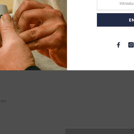
ara disfrutar en cualquier momento sin renunciar al placer de un gra
E
ado.