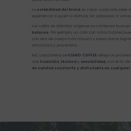
La
estabilidad del blend
es clave: cada lote debe o
experiencia a quien lo disfruta, sin sorpresas ni varia
Los cafés de distintos orígenes se combinan busca
balance
. Por ejemplo, un café con notas frutales p
con otro de cuerpo más robusto y sabor dulce, logr
armoniosa y placentera.
Así, cada blend de
CIANO COFFEE
refleja un proces
une
tradición
,
técnica
y
sensibilidad
, con el fin d
de calidad constante y disfrutable en cualqui