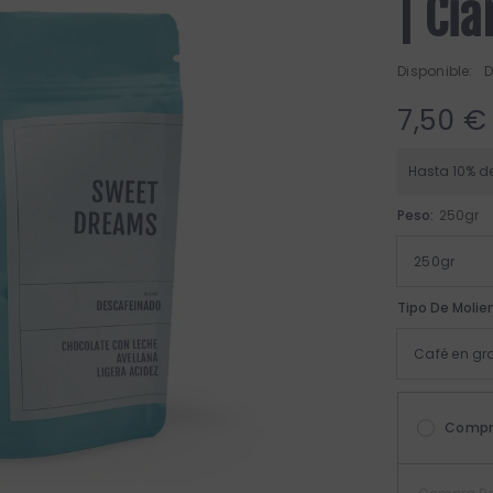
| Cia
Disponible:
D
7,50 €
Hasta 10% d
Peso:
250gr
Tipo De Molie
Compr