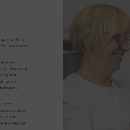
o que combina
crear una mezcla
anos de
ticas únicas que
ido por su
do que el
dulzura
y
y catas,
 deseado. Este
mentan los
e el cuerpo en