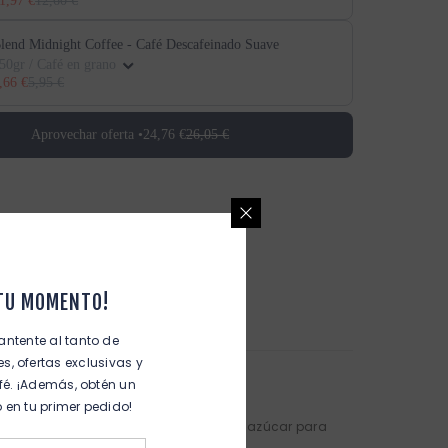
1,97 €
12,60 €
lend Midnight Coffee - Café Descafeinado Suave
50gr / Café en grano
,66 €
5,95 €
Aprovechar oferta •
24,76 €
26,05 €
 TU MOMENTO!
antente al tanto de
, ofertas exclusivas y
fé. ¡Además, obtén un
 en tu primer pedido!
eriencia reconfortante que no necesita azúcar para