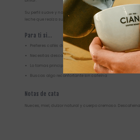
brillar.
Su perfil suave y naturalmente dulce lo hace perfecto p
leche que realza su cremosidad.
Para ti si...
Prefieres cafés dulces y suaves
Necesitas descafeinado por salud o preferencia
Lo tomas principalmente con leche
Buscas algo reconfortante sin cafeína
Notas de cata
Nueces, miel, dulzor natural y cuerpo cremoso. Descafein