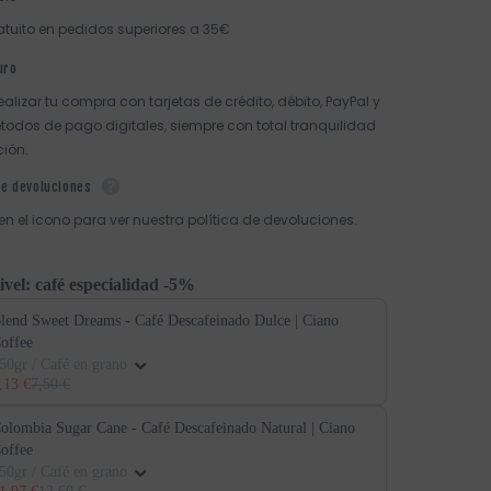
atuito en pedidos superiores a 35€
uro
ealizar tu compra con tarjetas de crédito, débito, PayPal y
todos de pago digitales, siempre con total tranquilidad
ción.
de devoluciones
 en el icono para ver nuestra política de devoluciones.
ivel: café especialidad -5%
lend Sweet Dreams - Café Descafeinado Dulce | Ciano
offee
50gr / Café en grano
,13 €
7,50 €
olombia Sugar Cane - Café Descafeinado Natural | Ciano
offee
50gr / Café en grano