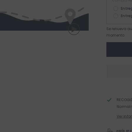
Compra Re
Entre
Entre
Se renueva au
momento.
RECOGID
Normalm
Ver info
envío gra