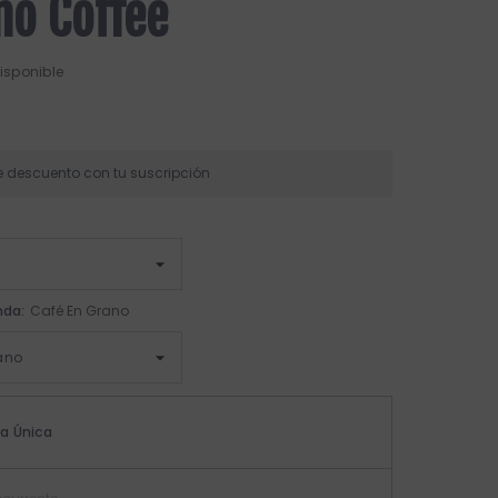
no Coffee
isponible
e descuento con tu suscripción
nda:
Café En Grano
a Única