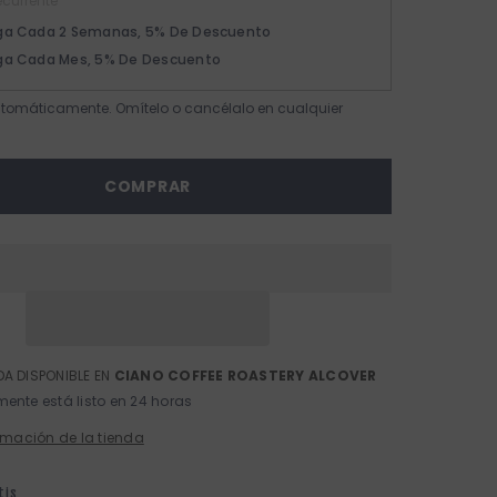
currente
ga Cada 2 Semanas, 5% De Descuento
ga Cada Mes, 5% De Descuento
tomáticamente. Omítelo o cancélalo en cualquier
COMPRAR
A DISPONIBLE EN
CIANO COFFEE ROASTERY ALCOVER
ente está listo en 24 horas
rmación de la tienda
tis