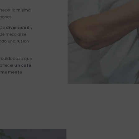
frecer la misma
ciones.
ndo
diversidad
y
uede mezclarse
ando una fusión
o cuidadoso que
e ofrecer
un café
er momento
.