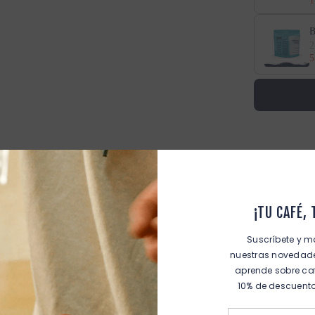
1
B
2
5
¡TU CAFÉ,
scripción Del Blend
Detalles del Blend
Suscríbete y m
nuestras novedades
aprende sobre ca
10% de descuento
estra selección. Con notas a nueces tostadas y miel, ofrece una exp